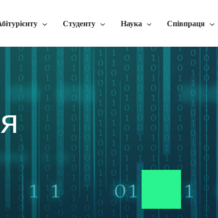
Абітурієнту
Студенту
Наука
Співпраця
я