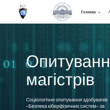
Перейти
до
Головна
вмісту
Опитуванн
магістрів
Соціологічне опитування здобувачів
«Безпека кіберфізичних систем» за