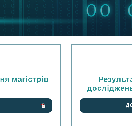
ня магістрів
Результ
)
досліджень
Д