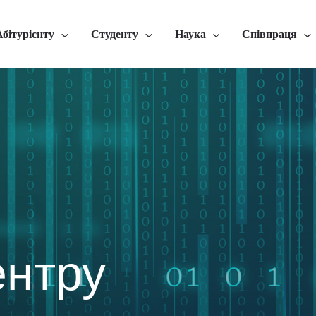
Абітурієнту
Студенту
Наука
Співпраця
ентру