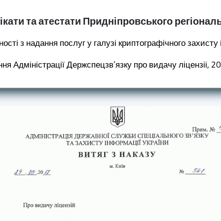
фікати та атестати Придніпровського регіонал
ості з надання послуг у галузі криптографічного захисту 
ня Адміністрації Держспецзв’язку про видачу ліцензіі, 20