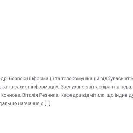
 безпеки інформації та телекомунікацій відбулась атест
ка та захист інформації». Заслухано звіт аспірантів пе
Коннова, Віталія Резника. Кафедра відмітила, що індивід
одальше навчання є […]