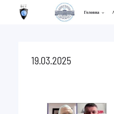
Перейти
до
Головна
вмісту
19.03.2025
Атестація
аспірантів